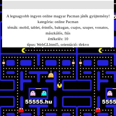
A legnagyobb ingyen online magyar Pacman játék gyüjtemény!
kategória:
online Pacman
témák:
mobil, tablet, érintős, bakugan, csajos, szuper, vonatos,
mászkálós, fiús
értékelés:
10
típus:
WebGLhtml5
, orientáció:
tfekvo