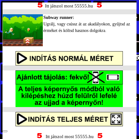
Itt játszol most 55555.hu
Subway runner:
Ugrálj, vagy csússz át az akadályokon, gyűjtsd az
érméket és költsd hasznos dolgokra.
Itt játszol most 55555.hu