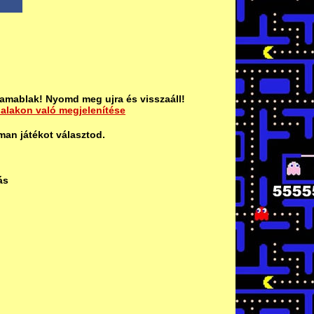
amablak! Nyomd meg ujra és visszaáll!
dalakon való megjelenítése
man játékot választod.
ás