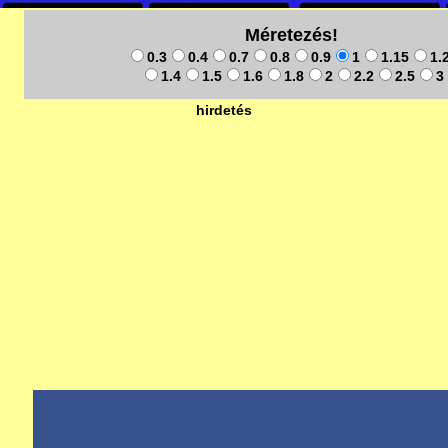
Méretezés!
0.3
0.4
0.7
0.8
0.9
1
1.15
1.
1.4
1.5
1.6
1.8
2
2.2
2.5
3
hirdetés