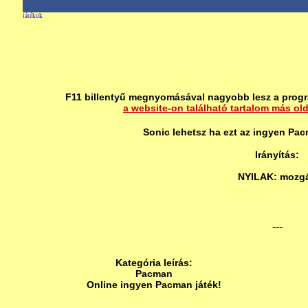
F11 billentyű megnyomásával nagyobb lesz a progr
a website-on található tartalom más ol
Sonic lehetsz ha ezt az ingyen Pac
Irányítás:
NYILAK: mozg
---
Kategória leírás:
Pacman
Online ingyen Pacman játék!