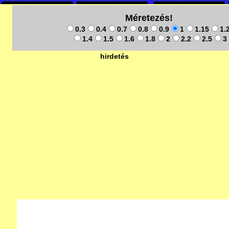
Méretezés!
0.3
0.4
0.7
0.8
0.9
1
1.15
1.
1.4
1.5
1.6
1.8
2
2.2
2.5
3
hirdetés