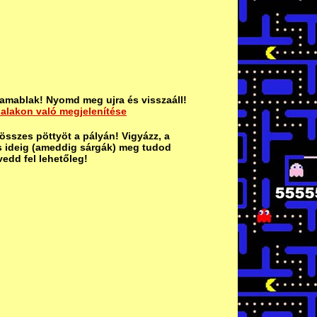
amablak! Nyomd meg ujra és visszaáll!
dalakon való megjelenítése
 összes pöttyöt a pályán!
Vigyázz, a
s ideig (ameddig sárgák) meg tudod
edd fel lehetőleg!