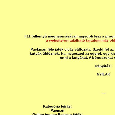
F11 billentyű megnyomásával nagyobb lesz a progr
a website-on található tartalom más ol
Packman féle játék cicás változata. Szedd fel az
kutyák üldöznek. Ha megeszed az egeret, egy ki
enni a kutyákat. A bónuszokat v
Irányítás:
NYILAK
---
Kategória leírás:
Pacman
Online ingyen Pacman játék!